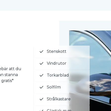
Stenskott
Vindrutor
nebär att du
an stanna
Torkarblad
 gratis*
Solfilm
Strålkastare
Glastak m.m.