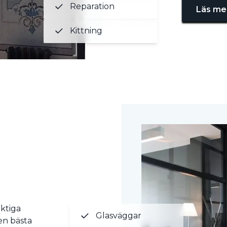
Reparation
Läs me
Kittning
ktiga
Glasväggar
en bästa