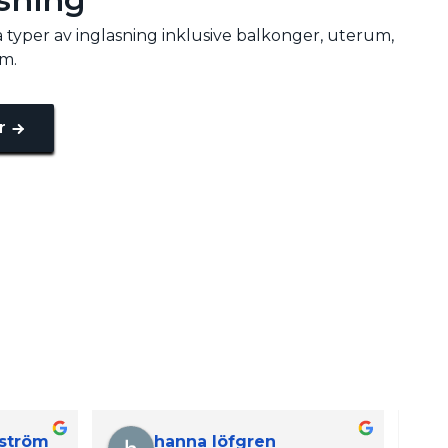
la typer av inglasning inklusive balkonger, uterum,
m.
r
Kjell Karlsson