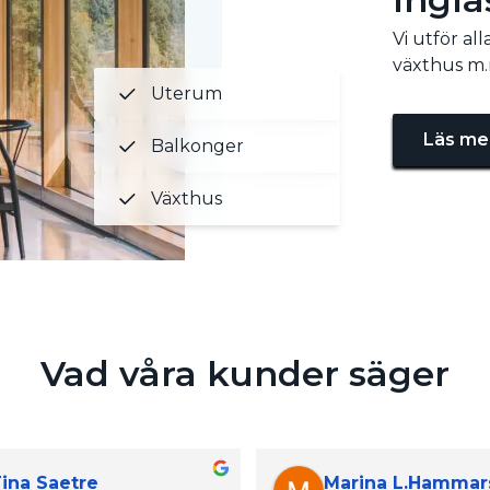
Vi utför al
växthus m.
Uterum
Läs me
Balkonger
Växthus
Vad våra kunder säger
Marina L.Hammarström
hanna löfgren