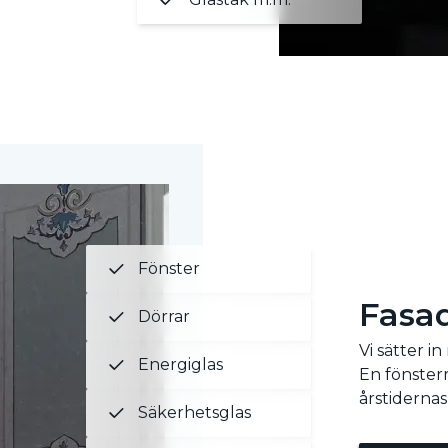
Fönster
Fasa
Dörrar
Vi sätter in
Energiglas
En fönsterr
årstidernas
Säkerhetsglas