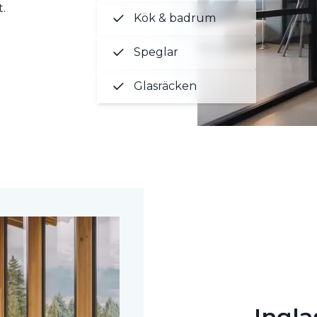
t.
Kök & badrum
Speglar
Glasräcken
Ingla